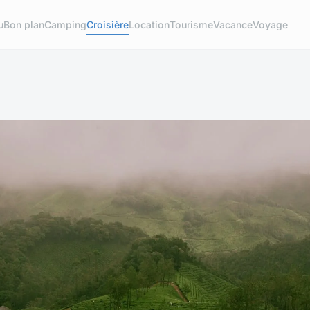
u
Bon plan
Camping
Croisière
Location
Tourisme
Vacance
Voyage