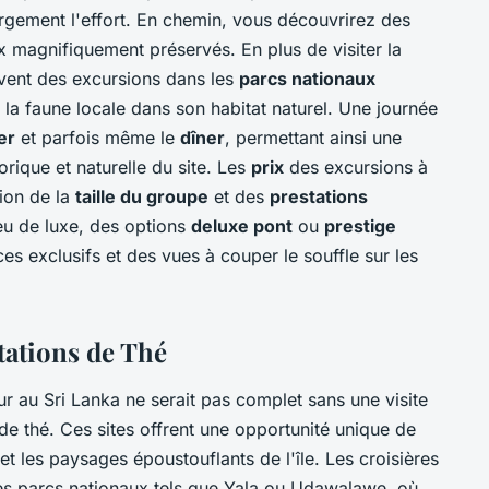
rgement l'effort. En chemin, vous découvrirez des
x magnifiquement préservés. En plus de visiter la
uvent des excursions dans les
parcs nationaux
la faune locale dans son habitat naturel. Une journée
er
et parfois même le
dîner
, permettant ainsi une
rique et naturelle du site. Les
prix
des excursions à
ion de la
taille du groupe
et des
prestations
eu de luxe, des options
deluxe pont
ou
prestige
es exclusifs et des vues à couper le souffle sur les
ntations de Thé
r au Sri Lanka ne serait pas complet sans une visite
de thé. Ces sites offrent une opportunité unique de
et les paysages époustouflants de l'île. Les croisières
es parcs nationaux tels que Yala ou Udawalawe, où