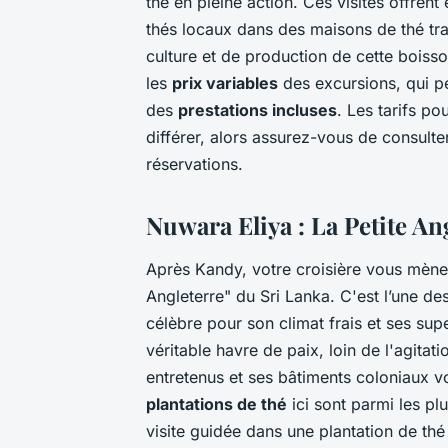
thé en pleine action. Ces visites offre
thés locaux dans des maisons de thé tra
culture et de production de cette boiss
les
prix variables
des excursions, qui p
des
prestations incluses
. Les tarifs po
différer, alors assurez-vous de consulte
réservations.
Nuwara Eliya : La Petite Ang
Après Kandy, votre croisière vous mèn
Angleterre" du Sri Lanka. C'est l’une de
célèbre pour son climat frais et ses sup
véritable havre de paix, loin de l'agitat
entretenus et ses bâtiments coloniaux v
plantations de thé
ici sont parmi les p
visite guidée dans une plantation de thé