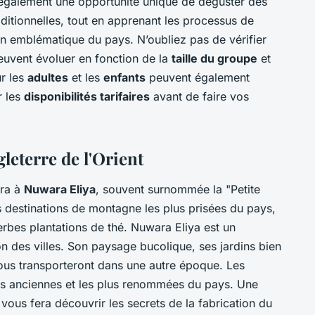
nt également une opportunité unique de déguster des
ditionnelles, tout en apprenant les processus de
on emblématique du pays. N’oubliez pas de vérifier
euvent évoluer en fonction de la
taille du groupe
et
ur les
adultes
et les
enfants
peuvent également
r les
disponibilités tarifaires
avant de faire vos
leterre de l'Orient
era à
Nuwara Eliya
, souvent surnommée la "Petite
s destinations de montagne les plus prisées du pays,
erbes plantations de thé. Nuwara Eliya est un
ion des villes. Son paysage bucolique, ses jardins bien
ous transporteront dans une autre époque. Les
lus anciennes et les plus renommées du pays. Une
 vous fera découvrir les secrets de la fabrication du