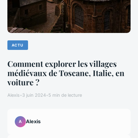
ACTU
Comment explorer les villages
médiévaux de Toscane, Italie, en
voiture ?
Alexis
•
3 juin 2024
•
5 min de lecture
Alexis
A