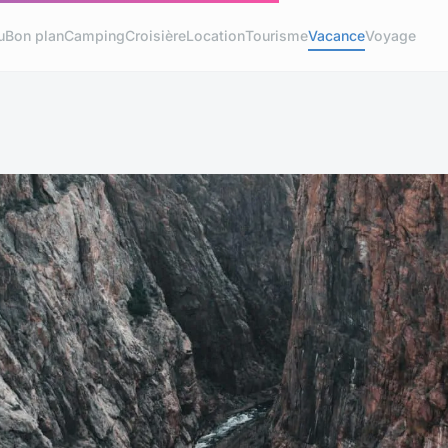
u
Bon plan
Camping
Croisière
Location
Tourisme
Vacance
Voyage