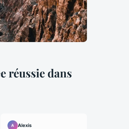
e réussie dans
Alexis
A