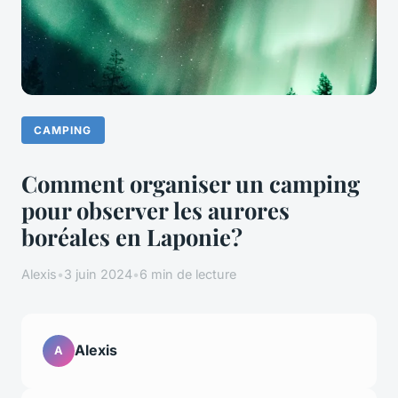
CAMPING
Comment organiser un camping
pour observer les aurores
boréales en Laponie?
Alexis
•
3 juin 2024
•
6 min de lecture
Alexis
A